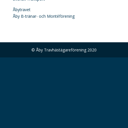
Åbytravet
Åby B-tränar- och Montéförening
© Åby Travhästägareförening 2020