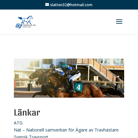
slatten32@hotmail.com
Länkar
ATG
Nät – Nationell samverkan för Ägare av Travhästare
Svensk Travsport