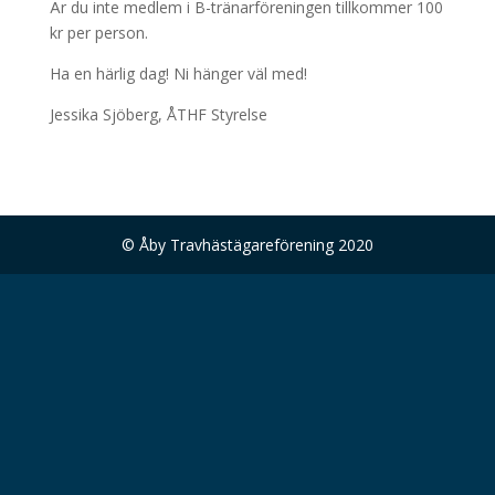
Är du inte medlem i B-tränarföreningen tillkommer 100
kr per person.
Ha en härlig dag! Ni hänger väl med!
Jessika Sjöberg, ÅTHF Styrelse
© Åby Travhästägareförening 2020