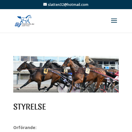
slatten32@hotmail.com
STYRELSE
Orförande: