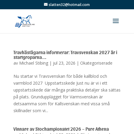
slatten32@hotmail.com
Travhästägarna informerar: Travsvenskan 2027 är i
startgroparna….
av
Michael Stibing
|
jul 23, 2026
|
Okategoriserade
Nu startar vi Travsvenskan för både kallblod och
varmblod 2027 Uppstartsskede Just nu är vi i ett
uppstartsskede där många praktiska detaljer ska sättas
på plats. Grundupplägget för Varmsvenskan är
detsaamma som för Kallsvenskan med vissa små
skillnader som vi...
Vinnare av Stochampionatet 2026 – Pure Athena