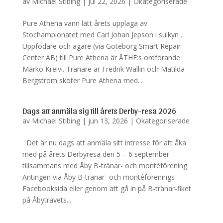
av
Michael Stibing
|
jul 22, 2026
|
Okategoriserade
Pure Athena vann lätt årets upplaga av
Stochampionatet med Carl Johan Jepson i sulkyn .
Uppfödare och ägare (via Göteborg Smart Repair
Center AB) till Pure Athena är ÅTHF:s ordförande
Marko Kreivi. Tränare är Fredrik Wallin och Matilda
Bergström sköter Pure Athena med...
Dags att anmäla sig till årets Derby-resa 2026
av
Michael Stibing
|
jun 13, 2026
|
Okategoriserade
Det är nu dags att anmäla sitt intresse för att åka
med på årets Derbyresa den 5 – 6 september
tillsammans med Åby B-tränar- och montéförening.
Antingen via Åby B-tränar- och montéförenings
Facebooksida eller genom att gå in på B-tränar-fiket
på Åbytravets...